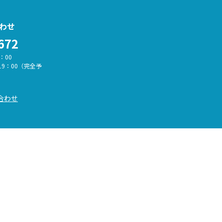
わせ
672
：00
19：00（完全予
合わせ