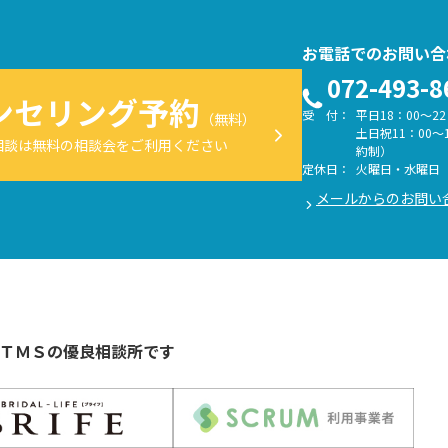
お電話でのお問い合
072-493-8
ンセリング予約
受 付：
平日18：00～22
（無料）
土日祝11：00～
相談は無料の相談会をご利用ください
約制）
定休日：
火曜日・水曜日
メールからのお問い
ＴＭＳの優良相談所です