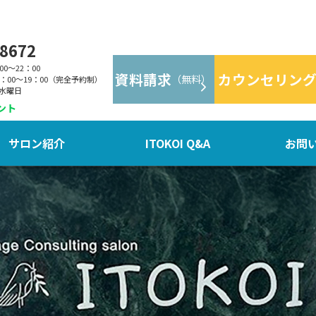
-8672
00～22：00
資料請求
カウンセリン
（無料）
：00～19：00（完全予約制）
水曜日
ント
サロン紹介
ITOKOI Q&A
お問