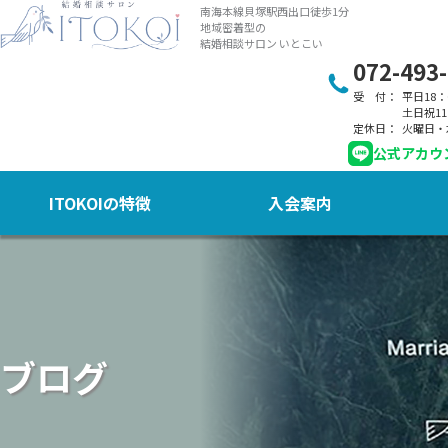
南海本線貝塚駅西出口徒歩1分
地域密着型の
結婚相談サロン いとこい
072-493
受 付：
平日18：
土日祝11
定休日：
火曜日・
公式アカウ
ITOKOIの特徴
入会案内
ブログ